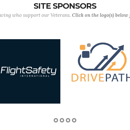
SITE SPONSORS
lowing who support our Veterans.
Click on the logo(s) below